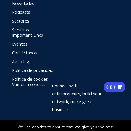
Novedades
Podcasts
Sectores
Servicios
Important Links
Eventos
Contáctanos
Aviso legal
Política de privacidad
Política de cookies
F
Y
I
L
Vamos a conectar
Connect with
a
o
n
i
c
u
s
n
entrepreneurs, build your
e
t
t
k
network, make great
b
u
a
e
o
b
g
d
business.
o
e
r
i
k
a
n
m
We use cookies to ensure that we give you the best