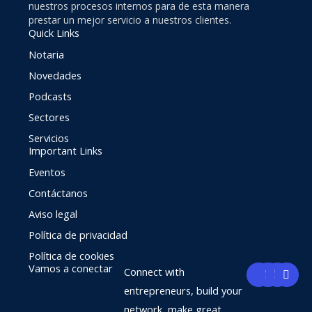
nuestros procesos internos para de esta manera
prestar un mejor servicio a nuestros clientes.
Quick Links
Notaria
Novedades
Podcasts
Sectores
Servicios
Important Links
Eventos
Contáctanos
Aviso legal
Política de privacidad
Política de cookies
F
Y
I
L
Vamos a conectar
Connect with
a
o
n
i
c
u
s
n
entrepreneurs, build your
e
t
t
k
network, make great