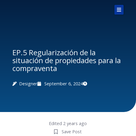
Skip
to
content
Home
Notaria
EP.5 Regularización de la
situación de propiedades para la
Novedades
compraventa
Podcasts
Designer
September 6, 2024
Explorar
Contáctanos
Edited 2 years ago
Save Post