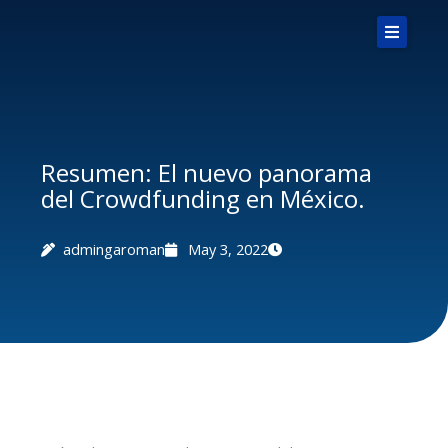
Skip
to
content
Home
Notaria
Resumen: El nuevo panorama
del Crowdfunding en México.
Novedades
Podcasts
admingaroman
May 3, 2022
Explorar
Contáctanos