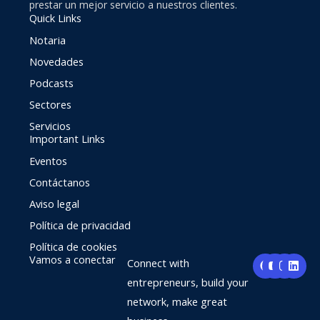
prestar un mejor servicio a nuestros clientes.
Quick Links
Notaria
Novedades
Podcasts
Sectores
Servicios
Important Links
Eventos
Contáctanos
Aviso legal
Política de privacidad
Política de cookies
F
Y
I
L
Vamos a conectar
Connect with
a
o
n
i
c
u
s
n
entrepreneurs, build your
e
t
t
k
network, make great
b
u
a
e
o
b
g
d