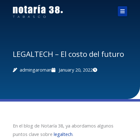
Skip
to
content
LEGALTECH – El costo del futuro
admingaroman
January 20, 2022
En el blog de Notaría 38, ya abordamos algunos
puntos clave sobre
legaltech
.