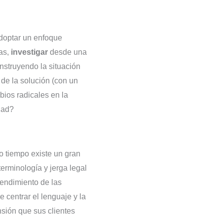
doptar un enfoque
as,
investigar
desde una
struyendo la situación
o
de la solución (con un
bios radicales en la
dad?
o tiempo existe un gran
terminología y jerga legal
tendimiento de las
centrar el lenguaje y la
nsión que sus clientes