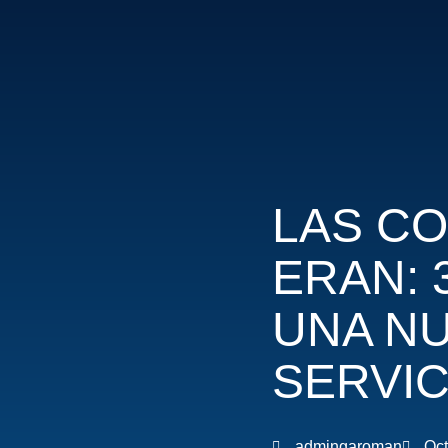
Skip
to
content
LAS C
ERAN: 
UNA NU
SERVIC
admingaroman
Oct