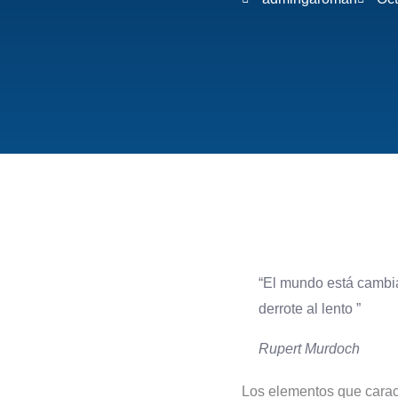
“El mundo está cambia
derrote al lento ”
Rupert Murdoch
Los elementos que caracte