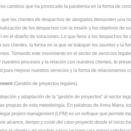
los cambios que ha provocado la pandemia en la forma de conce
o que los clientes de despachos de abogados demanden una ma
nalización de los despachos con la misión y los objetivos de su
ón en el diseño de soluciones. Lo que lleva a los despachos de
a sus clientes, la forma en la que se trabajan los asuntos y la f
ismos. Tomando este movimiento en el sector de servicios lega
 nuestros procesos y la relación con nuestros clientes, te pre
d para mejorar nuestros servicios y la forma de relacionarnos c
gement
(Gestión de proyectos legales).
dopción y adaptación de la “gestión de proyectos” al sector lega
as propias de esta metodología. En palabras de Anna Marra, exp
 legal project management (LPM) es un enfoque que permite tra
re alcance, tiempo y coste del caso-proyecto desde el inicio has
lor al cliente y en muchos casos se logra una mayor satisfacción