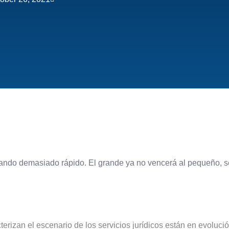
ndo demasiado rápido. El grande ya no vencerá al pequeño, se
rizan el escenario de los servicios jurídicos están en evolució