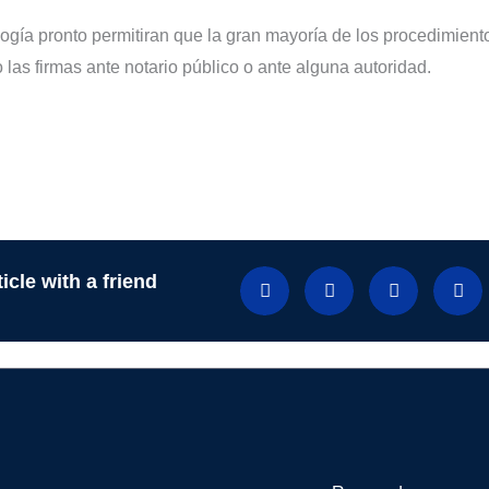
ogía pronto permitiran que la gran mayoría de los procedimient
 las firmas ante notario público o ante alguna autoridad.
icle with a friend