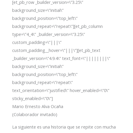
[et_pb_row _builder_version=\”3.25\”
background_size=\”initial\”
background_position=\”top_left\”
background_repeat=\”repeat\”][et_pb_column
type=\”4_4\” _builder_version=\”3.25\”
custom_padding=\”|||\”
custom_padding__hover=\”|||\”][et_pb_text
_builder_version=\”4.9.4\” text_font=\”||||||||\”
background_size=\”initial\”
background_position=\”top_left\”
background_repeat=\”repeat\”
text_orientation=\”justified\” hover_enabled=\”0\”
sticky_enabled=\”0\”]
Mario Ernesto Alva Ocaña
(Colaborador invitado)
La siguiente es una historia que se repite con mucha