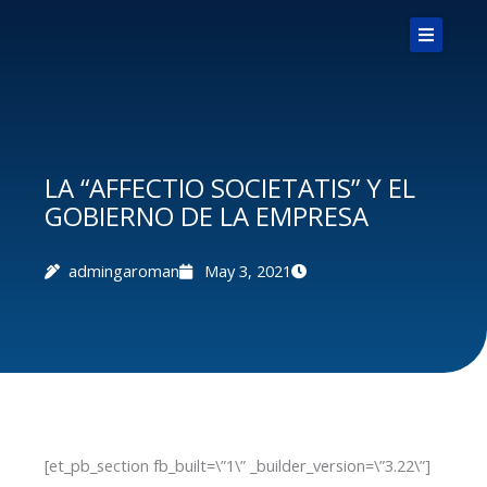
Skip
to
content
LA “AFFECTIO SOCIETATIS” Y EL
GOBIERNO DE LA EMPRESA
admingaroman
May 3, 2021
[et_pb_section fb_built=\”1\” _builder_version=\”3.22\”]