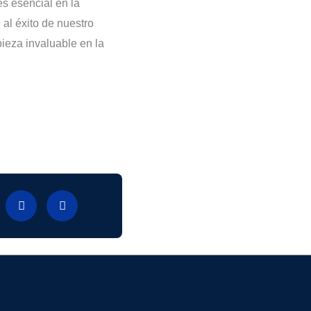
es esencial en la
al éxito de nuestro
ieza invaluable en la