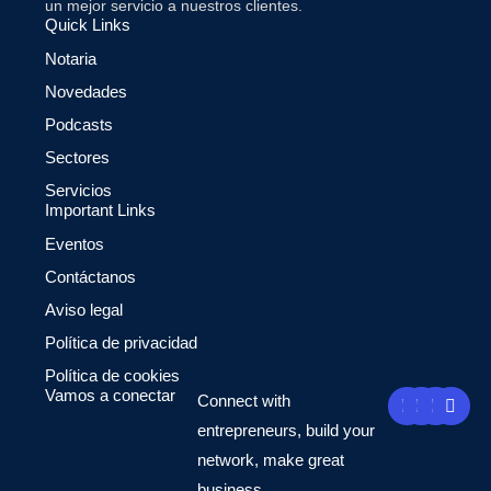
un mejor servicio a nuestros clientes.
Quick Links
Notaria
Novedades
Podcasts
Sectores
Servicios
Important Links
Eventos
Contáctanos
Aviso legal
Política de privacidad
Política de cookies
F
Y
I
L
Vamos a conectar
Connect with
a
o
n
i
c
u
s
n
entrepreneurs, build your
e
t
t
k
network, make great
b
u
a
e
o
b
g
d
business.