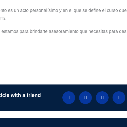
to es un acto personalísimo y en el que se define el curso que
nto.
, estamos para brindarte asesoramiento que necesitas para des
icle with a friend