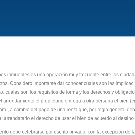
nes inmuebles es una operación muy frecuente entre los ciudad
ictos. Considero importante dar conocer cuales son las implicac
o, cuales son los requisitos de forma y los derechos y obligaci
l arrendamiento el propietario entrega a otra persona el bien (
ral, a cambio del pago de una renta que, por regla general de
 al arrendatario el derecho de usar el bien de acuerdo al destin
ento debe celebrarse por escrito privado, con la excepción de la