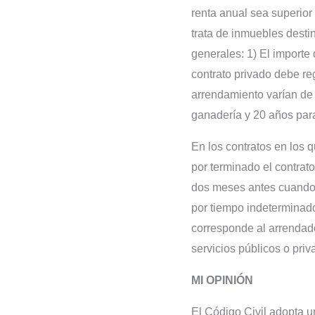
renta anual sea superior
trata de inmuebles desti
generales: 1) El importe
contrato privado debe re
arrendamiento varían de 
ganadería y 20 años para
En los contratos en los 
por terminado el contrat
dos meses antes cuando s
por tiempo indeterminado 
corresponde al arrendado
servicios públicos o priva
MI OPINIÓN
El Código Civil adopta una