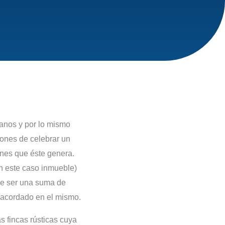
anos y por lo mismo
iones de celebrar un
ones que éste genera.
en este caso inmueble)
be ser una suma de
o acordado en el mismo.
s fincas rústicas cuya