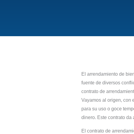
El arrendamiento de bie
fuente de diversos confl
contrato de arrendamient
Vayamos al origen, con e
para su uso o goce tempo
dinero. Este contrato da
El contrato de arrendami