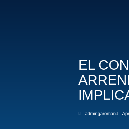
Skip
to
content
EL CO
ARREN
IMPLIC
admingaroman
Apr